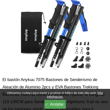
El bastón Anykuu 7075 Bastones de Senderismo de
Aleación de Aluminio 2pcs y EVA Bastones Trekking
Utilizamos cookies para medir y analizar el tráfico de este sitio web.
Más
Bastones Marcha Nordica Plegables Ajustar la Longitud
información.
110-130CM para Senderismo Viaje Alpinismo Trail es uno
Aceptar
de los bastones nordic walking disponibles para ti.