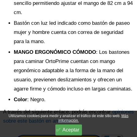
sencillo permitiendo ajustar el mango de 82 cm a 94
cm.
Bastón con luz led indicado como bastón de paseo
mujer y hombre cuenta con correa de seguridad
para la mano.
MANGO ERGONÓMICO CÓMODO
: Los bastones
para caminar OrtoPrime cuentan con mango
ergonómico adaptable a la forma de la mano del
usuario, previenen deslizamientos y ofrecen un
agarre firme y cómodo incluso en largas caminatas.
Color
: Negro.
A través del siguiente enlace, podrás encontrar
opiniones
Utilizamos cookies para medir y analizar el tráfico de este sitio web.
Más
sobre este bastón en amazon
.
información.
Aceptar