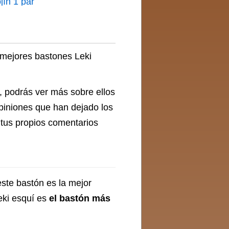
jín 1 par
ra Leki
s mejores bastones Leki
, podrás ver más sobre ellos
opiniones que han dejado los
 tus propios comentarios
este bastón es la mejor
eki esquí es
el bastón más