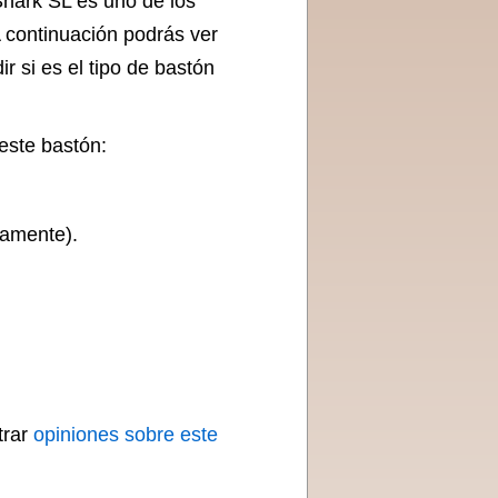
hark SL es uno de los
 continuación podrás ver
r si es el tipo de bastón
este bastón:
uamente).
trar
opiniones sobre este