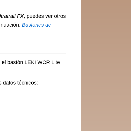
tratrail FX
, puedes ver otros
tinuación:
Bastones de
a el bastón LEKI WCR Lite
s datos técnicos: