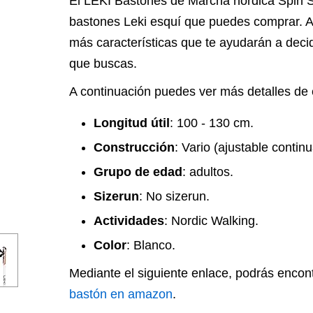
El LEKI Bastones de Marcha nórdica Spin S
bastones Leki esquí que puedes comprar. A
más características que te ayudarán a decidi
que buscas.
A continuación puedes ver más detalles de 
Longitud útil
: 100 - 130 cm.
Construcción
: Vario (ajustable contin
Grupo de edad
: adultos.
Sizerun
: No sizerun.
Actividades
: Nordic Walking.
Color
: Blanco.
Mediante el siguiente enlace, podrás encon
bastón en amazon
.