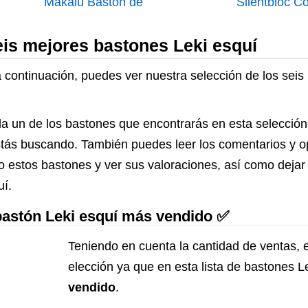
Makalu Bastón de
Silentbloc Co
Senderismo Ajustable
Silentbloc pa
eis mejores bastones Leki esquí
Senderismo
Bastones
a continuación, puedes ver nuestra selección de los sei
a un de los bastones que encontrarás en esta selección
 estás buscando. También puedes leer los comentarios y 
 estos bastones y ver sus valoraciones, así como dejar
uí.
l bastón Leki esquí más vendido ✅
Teniendo en cuenta la cantidad de ventas, 
elección ya que en esta lista de bastones L
vendido
.