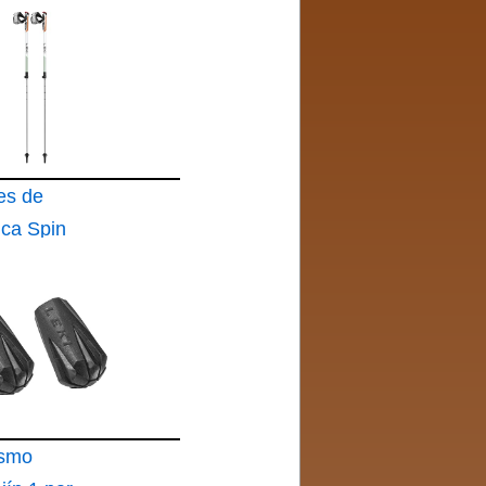
es de
ica Spin
ismo