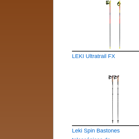
LEKI Ultratrail FX
Leki Spin Bastones