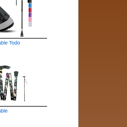
able Todo
able