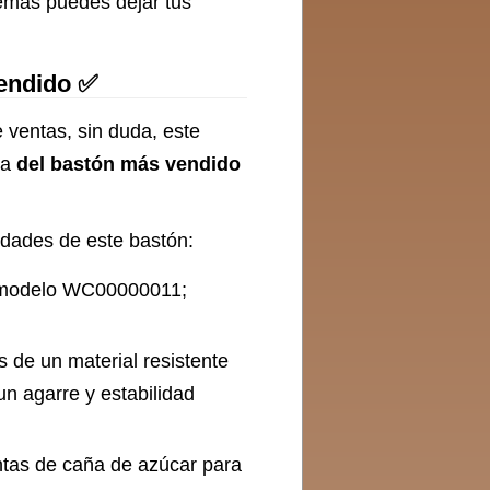
emás puedes dejar tus
vendido ✅
 ventas, sin duda, este
ta
del bastón más vendido
ridades de este bastón:
 modelo WC00000011;
 de un material resistente
n agarre y estabilidad
untas de caña de azúcar para