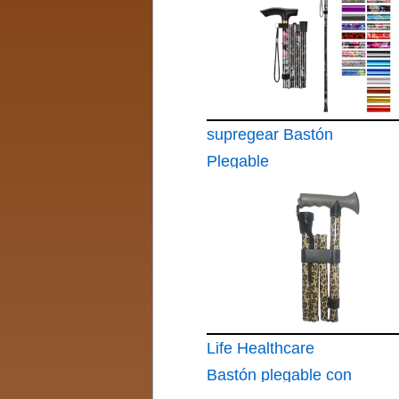
supregear Bastón
Plegable
Life Healthcare
Bastón plegable con