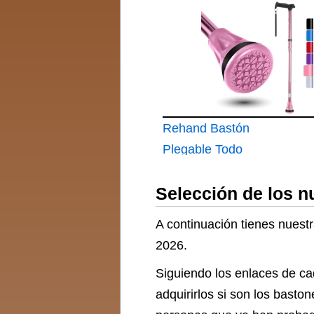
mango de gel
Rehand Bastón
Plegable Todo
Terreno
Selección de los 
A continuación tienes nuest
2026.
Siguiendo los enlaces de ca
adquirirlos si son los bast