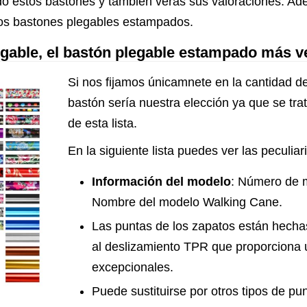
o estos bastones y también verás sus valoraciones. Ad
los bastones plegables estampados.
gable, el bastón plegable estampado más 
Si nos fijamos únicamnete en la cantidad de
bastón sería nuestra elección ya que se tra
de esta lista.
En la siguiente lista puedes ver las peculia
Información del modelo
: Número de
Nombre del modelo Walking Cane.
Las puntas de los zapatos están hechas
al deslizamiento TPR que proporciona u
excepcionales.
Puede sustituirse por otros tipos de p