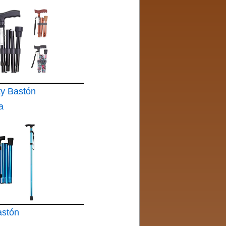
ty Bastón
a
astón