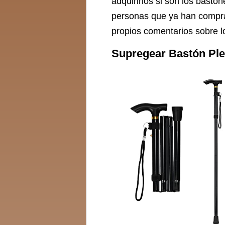
adquirirlos si son los bast
personas que ya han compra
propios comentarios sobre l
Supregear Bastón Ple