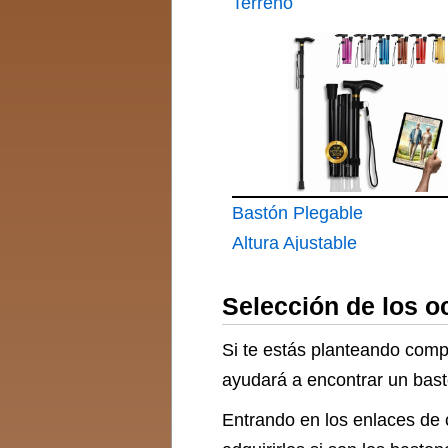
Terreno
Bastón Plegable
Altura Ajustable
Extensible Aluminio
Selección de los 
Ligero
Si te estás planteando comp
ayudará a encontrar un bastó
Entrando en los enlaces de 