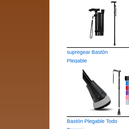
supregear Bastón
Plegable
Bastón Plegable Todo