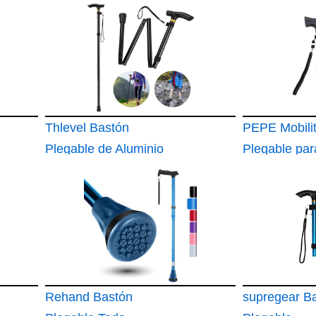
Thlevel Bastón
PEPE Mobili
Plegable de Aluminio
Plegable par
Ajustable Bastones
Mayores
Rehand Bastón
supregear B