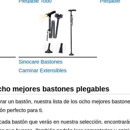
Plegable Todo
Plegable
Terreno
Sinocare Bastones
Caminar Extensibles
Hombres Mujeres
ocho mejores bastones plegables
Mayores
rar un bastón, nuestra lista de los ocho mejores baston
n perfecto para ti.
cada bastón que verás en nuestra selección, encontrará