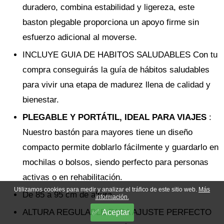
duradero, combina estabilidad y ligereza, este
baston plegable proporciona un apoyo firme sin
esfuerzo adicional al moverse.
INCLUYE GUIA DE HABITOS SALUDABLES Con tu
compra conseguirás la guía de hábitos saludables
para vivir una etapa de madurez llena de calidad y
bienestar.
PLEGABLE Y PORTÁTIL, IDEAL PARA VIAJES
:
Nuestro bastón para mayores tiene un diseño
compacto permite doblarlo fácilmente y guardarlo en
mochilas o bolsos, siendo perfecto para personas
activas o en rehabilitación.
Utilizamos cookies para medir y analizar el tráfico de este sitio web.
Más
De 85 a 95 cm de altura.
información.
ALTURA REGULABLE PARA AJUSTE PERFECTO
Aceptar