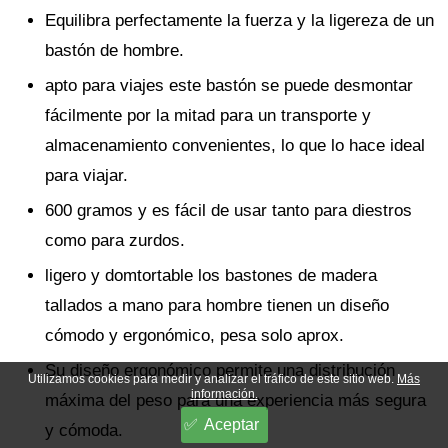
Equilibra perfectamente la fuerza y la ligereza de un
bastón de hombre.
apto para viajes este bastón se puede desmontar
fácilmente por la mitad para un transporte y
almacenamiento convenientes, lo que lo hace ideal
para viajar.
600 gramos y es fácil de usar tanto para diestros
como para zurdos.
ligero y domtortable los bastones de madera
tallados a mano para hombre tienen un diseño
cómodo y ergonómico, pesa solo aprox.
Su diseño ergonómico permite una distribución
Utilizamos cookies para medir y analizar el tráfico de este sitio web.
Más
información.
máxima del peso para una experiencia más segura
Aceptar
y cómoda.